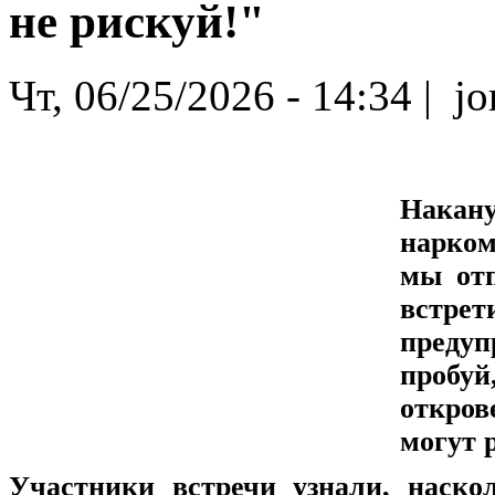
не рискуй!"
Чт, 06/25/2026 - 14:34 | jor
Накан
нарком
мы от
встрет
предуп
пробу
откро
могут 
Участники встречи узнали, наско