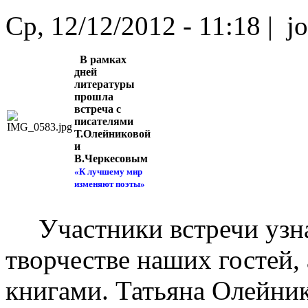
Ср, 12/12/2012 - 11:18 | jo
В рамках
дней
литературы
прошла
встреча с
писателями
Т.Олейниковой
и
В.Черкесовым
«К лучшему мир
изменяют поэты»
Участники встречи узн
творчестве наших гостей,
книгами. Татьяна Олейнико